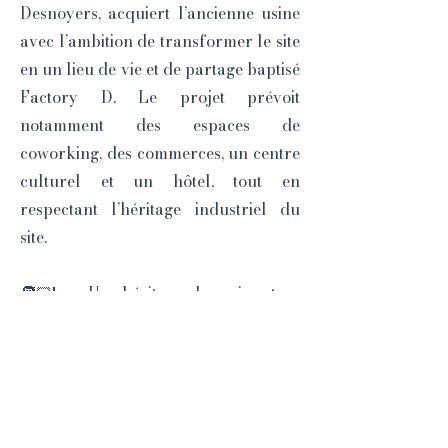
Desnoyers, acquiert l’ancienne usine
avec l’ambition de transformer le site
en un lieu de vie et de partage baptisé
Factory D. Le projet prévoit
notamment des espaces de
coworking, des commerces, un centre
culturel et un hôtel, tout en
respectant l’héritage industriel du
site.
🧑🏻‍🏭 Un héritage humain et
culturel durable
Une association d’anciens salariés
œuvre à la préservation de cet
héritage à travers des archives, des
conférences, des expositions et des