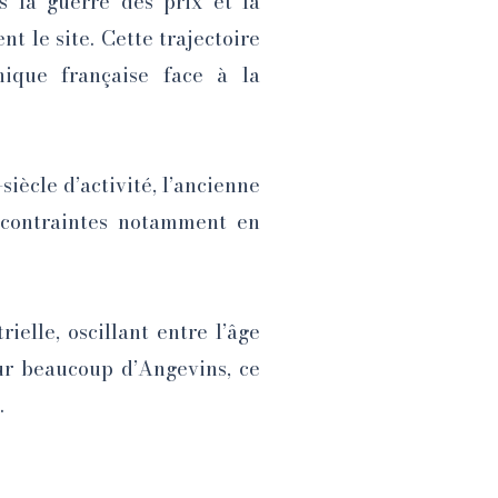
s la guerre des prix et la
nt le site. Cette trajectoire
onique française face à la
iècle d’activité, l’ancienne
e contraintes notamment en
elle, oscillant entre l’âge
our beaucoup d’Angevins, ce
.