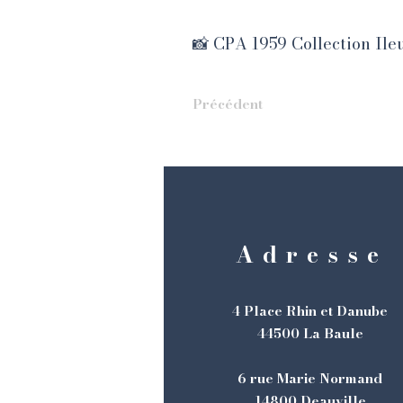
📸 CPA 1959 Collection Ile
Précédent
Adresse
4 Place Rhin et Danube
44500 La Baule
6 rue Marie Normand
14800 Deauville