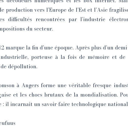
es décodeurs numériques et les box internet. Mai
e production vers l’Europe de l’Est et l’Asie fragilise
les difficultés rencontrées par l’industrie électr
mpositions du secteur.
2 marque la fin d’une époque. Après plus d’un demi-s
industrielle, porteuse à la fois de mémoire et d
 de dépollution.
homson à Angers forme une véritable fresque industri
nçaise et les chocs brutaux de la mondialisation. P
e : il incarnait un savoir-faire technologique national
leufuus