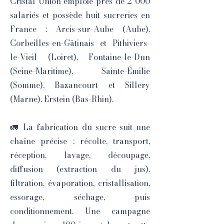
Cristal Union emploie près de 2 000
salariés et possède huit sucreries en
France : Arcis-sur-Aube (Aube),
Corbeilles-en-Gâtinais et Pithiviers-
le-Vieil (Loiret), Fontaine-le-Dun
(Seine-Maritime), Sainte-Émilie
(Somme), Bazancourt et Sillery
(Marne), Erstein (Bas-Rhin).
🚛 La fabrication du sucre suit une
chaîne précise : récolte, transport,
réception, lavage, découpage,
diffusion (extraction du jus),
filtration, évaporation, cristallisation,
essorage, séchage, puis
conditionnement. Une campagne