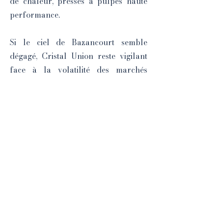
de chaleur, presses à pulpes haute
performance.
Si le ciel de Bazancourt semble
dégagé, Cristal Union reste vigilant
face à la volatilité des marchés
mondiaux du sucre. Mais en devenant
un modèle de « sucrerie verte », le
site marnais s’est doté d’un véritable
bouclier de compétitivité. Ici, on ne
produit pas seulement du sucre : on
cultive aussi une part de la
souveraineté alimentaire et
énergétique de la France.
📸 CPA 1987 Collection Ileufuus