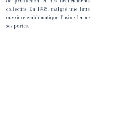
de production et des licenciements
collectifs. En 1985, malgré une lutte
ouvrière emblématique, l’usine ferme
ses portes.
Plus qu’un simple site de production,
l’usine Sonolor est aujourd’hui
perçue comme une page importante
du patrimoine industriel et de
mobilisation sociale en Seine-Saint-
Denis.
📸 CPA 1975 Collection Ileufuus
Previous
Next