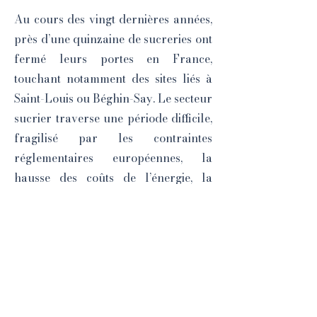
Au cours des vingt dernières années,
près d’une quinzaine de sucreries ont
fermé leurs portes en France,
touchant notamment des sites liés à
Saint-Louis ou Béghin-Say. Le secteur
sucrier traverse une période difficile,
fragilisé par les contraintes
réglementaires européennes, la
hausse des coûts de l’énergie, la
pression sur les prix, la concurrence
internationale, les importations
venues d’Ukraine et d’ailleurs, ainsi
que l’évolution des habitudes de
consommation.
📸 CPA 2006 Collection Ileufuus