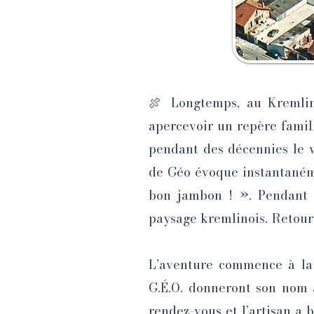
🍖 Longtemps, au Kremlin-
apercevoir un repère familie
pendant des décennies le v
de Géo évoque instantanéme
bon jambon ! ». Pendant p
paysage kremlinois. Retour 
L’aventure commence à la 
G.É.O. donneront son nom 
rendez-vous et l’artisan a b