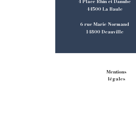
4 Place Rhin et Danube
44500 La Baule
6 rue Marie Normand
14800 Deauville
Mentions
légales