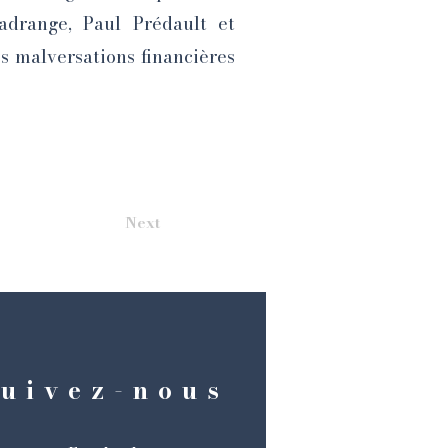
adrange, Paul Prédault et
es malversations financières
Next
uivez-nous