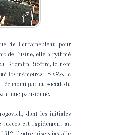
enue de Fontainebleau pour
oit de l’usine, elle a rythmé
 du Kremlin-Bicêtre, le nom
ué les mémoires : « Géo, le
on économique et social du
banlieue parisienne.
govich, dont les initiales
e succès est rapidement au
1912, l’entreprise s’installe