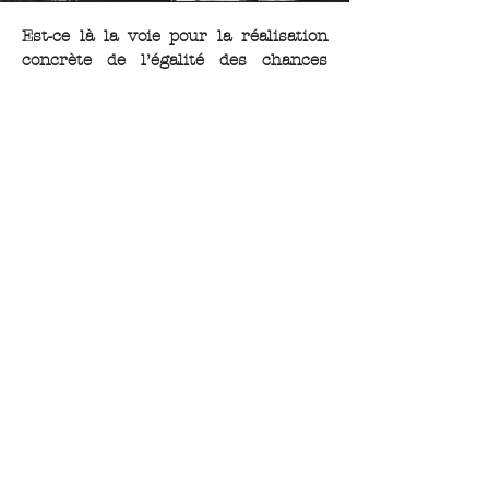
Est-ce là la voie pour la réalisation
concrète de l’égalité des chances
dans la vie économique sociale et
culturelle ?
Est-ce là l’image que doivent voir nos
enfants de l’Europe de demain ?
Nos gouvernants seraient-ils tous
des énarques, n’auraient-ils pas de
cœur pour constater la misère et la
désolation qui atteint certaines
régions du pays ?
"Rencontre avec Jacques Chirac
Premier Ministre
(1986-1988)
"
Photo (1987)