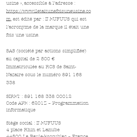
usine », accessible à l’adresse :
https://www.iletaitunefoisuneusine.co
m
, est édité par : ILEUFUUS qui est
l’acronyme de la marque il était une
fois une usine.
SAS (société par actions simplifiée)
au capital de 2 500 €
Immatriculée au RCS de Saint-
Nazaire sous le numéro 891 168
338
SIRET :
891 168 338 00012
Code APE : 6201Z – Programmation
informatique
Siège social : ILEUFUUS
4 place Rhin et Danube
44500 La Baule-Escoublac – France