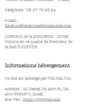
Téléphone :
06 07 75 83 94
E-mail :
ileufuus@iletaitunefoisuneusine.com
Directeur de la publication : Olivier
Cointre, en sa qualité de Président de
la SAS ILEUFUUS.
Informations hébergement
Le site est hébergé par Wix.com Ltd.
Adresse : 40 Namal Tel Aviv St., Tel
Aviv
6350671
, Israël
Site web :
https://www.wix.com