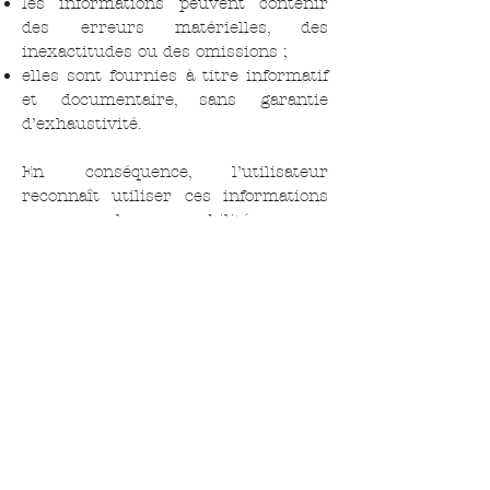
les informations peuvent contenir
des erreurs matérielles, des
inexactitudes ou des omissions ;
elles sont fournies à titre informatif
et documentaire, sans garantie
d’exhaustivité.
En conséquence, l’utilisateur
reconnaît utiliser ces informations
sous sa seule responsabilité.
ILEUFUUS ne pourra être tenue
responsable :
des dommages directs ou indirects
(matériels, financiers, pertes de
données, etc.) résultant de l’accès au
site ou de son utilisation ;
des interruptions de service, bugs, ou
de tout problème technique
indépendant de sa volonté.